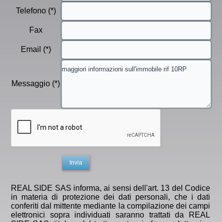
Telefono (*)
Fax
Email (*)
Messaggio (*)
REAL SIDE SAS informa, ai sensi dell'art. 13 del Codice
in materia di protezione dei dati personali, che i dati
conferiti dal mittente mediante la compilazione dei campi
elettronici sopra individuati saranno trattati da REAL