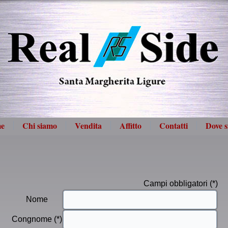
e
Chi siamo
Vendita
Affitto
Contatti
Dove 
Campi obbligatori (*)
Nome
Congnome (*)