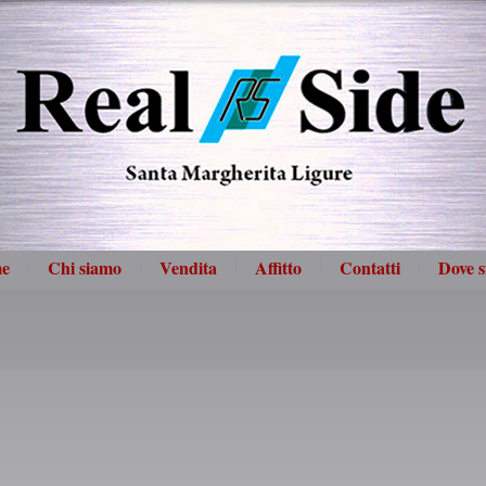
e
Chi siamo
Vendita
Affitto
Contatti
Dove 