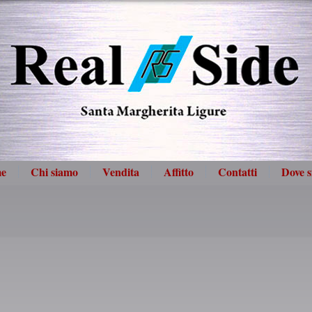
e
Chi siamo
Vendita
Affitto
Contatti
Dove 